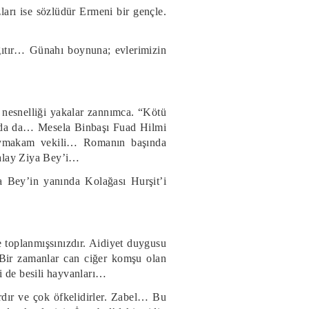
ları ise sözlüdür Ermeni bir gençle.
ğıtır… Günahı boynuna; evlerimizin
nesnelliği yakalar zannımca. “Kötü
arında da… Mesela Binbaşı Fuad Hilmi
kaymakam vekili… Romanın başında
ralay Ziya Bey’i…
Bey’in yanında Kolağası Hurşit’i
nde toplanmışsınızdır. Aidiyet duygusu
r. Bir zamanlar can ciğer komşu olan
mi de besili hayvanları…
ardır ve çok öfkelidirler. Zabel… Bu