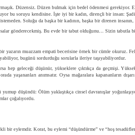
armaşık. Düzensiz. Düzen bulmak için bedel ödenmesi gerekiyor. E
yor bu soruyu kendisine. İşte iyi bir kadın, dirençli bir insan: Ş
 istemeden. Soluğu da başka bir kadının, başka bir direnen insanın, 
salar gönderecekmiş. Bu evde bir tabut olduğunu… Sizin tabutla bi
 bir yazarın muazzam empati becerisine örnek bir cümle okuruz. Fels
yabiliyor, bugünü sordurduğu sorularla ileriye taşıyabiliyordur.
ırsa hep geleceği düşünür, yükseklere çıktıkça da geçmişi. Yükse
 orada yaşananları anımsatır. Oysa mağaralara kapananların dışa
ü yumup düşündü: Ölüm yaklaştıkça cinsel davranışlar yoğunlaşıyo
mlar çoğalıyordu.
kli bir eylemdir. Korat, bu eylemi “düşündürme” ve “hoş tesadüfler