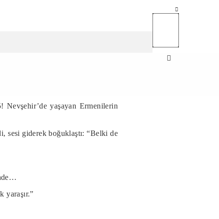
5! Nevşehir’de yaşayan Ermenilerin
i, sesi giderek boğuklaştı: “Belki de
 sade…
k yaraşır.”