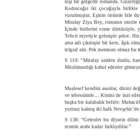
kişi bir gölgedir romanda. Güzelliği
Kadıncağız iki çocuğuyla birlikte
vurulmuştur. Eşinin önünde bile du
Miralay Ziya Bey, romanın otorite 
İçinde birilerini ezme dürtüsüyle, 
Tehcir niyetiyle gelmiştir şehre. Hiz
ama adı çıkmıştır bir kere, âşık o
telgraf alır. Pek memnun olmaz bu te
S 110: “Miralay aniden durdu, hare
Müslümanlığı kabul edenler gitmeye
Maalesef kendini asanlar, dinini de
ve tebessümle… Kimisi de inat eder
başka bir kalabalık belirir: Muhac
yurtsuz kalmış iki halk Nevşehir’de 
S 138: “Gelenler bu diyarın dilini
resmin arabı kadar farklıydılar.”