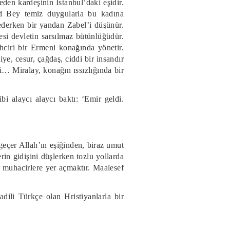
eden kardeşinin İstanbul’daki eşidir.
uad Bey temiz duygularla bu kadına
ederken bir yandan Zabel’i düşünür.
si devletin sarsılmaz bütünlüğüdür.
ehciri bir Ermeni konağında yönetir.
iye, cesur, çağdaş, ciddi bir insandır
… Miralay, konağın ıssızlığında bir
i alaycı alaycı baktı: ‘Emir geldi.
geçer Allah’ın eşiğinden, biraz umut
n gidişini düşlerken tozlu yollarda
 muhacirlere yer açmaktır. Maalesef
dili Türkçe olan Hristiyanlarla bir