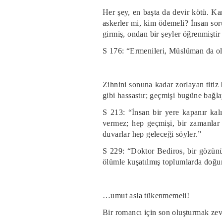
Her şey, en başta da devir kötü. K
askerler mi, kim ödemeli? İnsan soru
girmiş, ondan bir şeyler öğrenmiştir
S 176: “Ermenileri, Müslüman da ol
Zihnini sonuna kadar zorlayan titiz
gibi hassastır; geçmişi bugüne bağla
S 213: “İnsan bir yere kapanır kal
vermez; hep geçmişi, bir zamanlar
duvarlar hep geleceği söyler.”
S 229: “Doktor Bediros, bir gözün
ölümle kuşatılmış toplumlarda doğu
…umut asla tükenmemeli!
Bir romancı için son oluşturmak zev