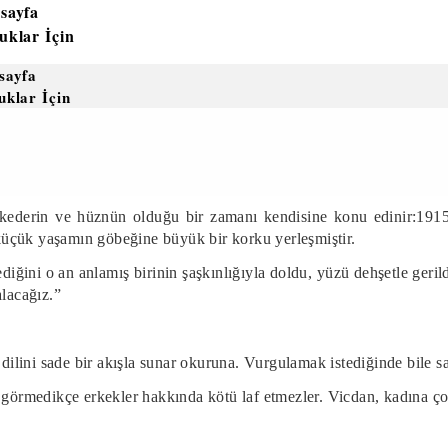
sayfa
uklar İçin
sayfa
uklar İçin
 kederin ve hüznün olduğu bir zamanı kendisine konu edinir:191
üçük yaşamın göbeğine büyük bir korku yerleşmiştir.
diğini o an anlamış birinin şaşkınlığıyla doldu, yüzü dehşetle gerild
alacağız.”
i dilini sade bir akışla sunar okuruna. Vurgulamak istediğinde bile
 görmedikçe erkekler hakkında kötü laf etmezler. Vicdan, kadına ço