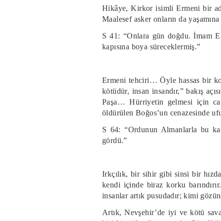
Hikâye, Kirkor isimli Ermeni bir ad
Maalesef asker onların da yaşamına g
S 41: “Onlara gün doğdu. İmam Efe
kapısına boya süreceklermiş.”
Ermeni tehciri… Öyle hassas bir k
kötüdür, insan insandır,” bakış açı
Paşa… Hürriyetin gelmesi için c
öldürülen Boğos’un cenazesinde ufuk
S 64: “Ordunun Almanlarla bu ka
gördü.”
Irkçılık, bir sihir gibi sinsi bir hı
kendi içinde biraz korku barındırır
insanlar artık pusudadır; kimi gözüne
Artık, Nevşehir’de iyi ve kötü sava