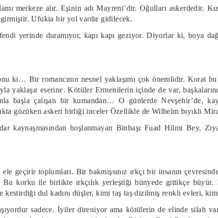
amı merkeze alır. Eşinin adı Mayreni’dir. Oğulları askerdedir. Kız
irmiştir. Ufukta bir yol vardır gidilecek.
ndi yerinde duramıyor, kapı kapı geziyor. Diyorlar ki, boya da
onu ki… Bir romancının nesnel yaklaşımı çok önemlidir. Korat bu 
sıyla yaklaşır eserine. Kötüler Ermenilerin içinde de var, başkal
anla başla çalışan bir kumandan… O günlerde Nevşehir’de, 
ta gözüken askeri birliği inceler Özellikle de Wilhelm bıyıklı Mi
dar kaynaşmasından hoşlanmayan Binbaşı Fuad Hilmi Bey, Ziya 
zda ele geçirir toplumları. Bir bakmışsınız ırkçı bir insanın çevresi
. Bu korku ile birlikte ırkçılık yerleştiği bünyede gittikçe büyü
 kestirdiği dul kadını düşler, kimi taş taş dizilmiş renkli evleri, ki
şıyordur sadece. İyiler direniyor ama kötülerin de elinde silah v