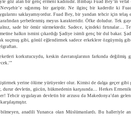
yle göz alan bir genç ermeni kadınıdır. Binbaşı Fuad Bey’in vefat 
 Nevşehir’e sığınmış bir gariptir. Ne ilginç bir kaderdir ki F
ygularını saklayamıyordur. Fuad Bey, bir yandan tehcir için telaş 
tarafından şerbetlenmiş meyus karakteridir. Öfke doludur. Tek gaye
yalnız, sade bir ömür sürmektedir. Sadece, içindeki fırtınalar… T
metine halkın ismini çıkardığı Şadiye isimli genç bir dul bakar. Şad
lmak suçmuş gibi, gönül eğlendirmek sadece erkeklere özgüymüş gibi
lgraftan.
ketleri korkutucuydu, keskin davranışlarının farkında değilmiş gib
cek.'”
ğiştirmek yerine ölüme yürüyenler olur. Kimisi de dalga geçer gibi 
, durur devletin, gücün, hükmedenin karşısında… Herkes Ermenileri
irler! Tehcir uygulayan devletin bir arzusu da Makedonya’dan gelen
karşılaşmıştır.
 bilmeyen, anadili Yunanca olan Müslümanlardı. Bu halleriyle ana