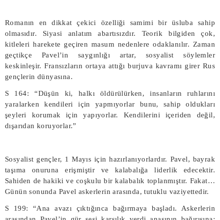
Romanın en dikkat çekici özelliği samimi bir üsluba sahip
olmasıdır. Siyasi anlatım abartısızdır. Teorik bilgiden çok,
kitleleri harekete geçiren masum nedenlere odaklanılır. Zaman
geçtikçe Pavel’in saygınlığı artar, sosyalist söylemler
keskinleşir. Fransızların ortaya attığı burjuva kavramı girer Rus
gençlerin dünyasına.
S 164: “Düşün ki, halkı öldürülürken, insanların ruhlarını
yaralarken kendileri için yapmıyorlar bunu, sahip oldukları
şeyleri korumak için yapıyorlar. Kendilerini içeriden değil,
dışarıdan koruyorlar.”
Sosyalist gençler, 1 Mayıs için hazırlanıyorlardır. Pavel, bayrak
taşıma onuruna erişmiştir ve kalabalığa liderlik edecektir.
Sahiden de hakiki ve coşkulu bir kalabalık toplanmıştır. Fakat…
Günün sonunda Pavel askerlerin arasında, tutuklu vaziyettedir.
S 199: “Ana avazı çıktığınca bağırmaya başladı. Askerlerin
arasından Pavel’in gür sesi karşılık verdi anasının bağırışına: