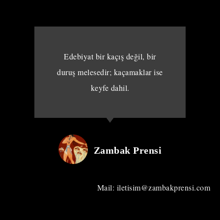
Edebiyat bir kaçış değil, bir
duruş melesedir; kaçamaklar ise
keyfe dahil.
Zambak Prensi
Mail: iletisim@zambakprensi.com