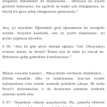
zenginler, hükümetler de düşmanımız… Dünyaya iyi niyetli
gözlerle bakarsanız, biz işçilerin ne kadar çok olduğumuzu, ne
büyük bir güce sahip olduğumuzu görürsünüz.”
Ana, iyi niyetlidir. Eğitimdeki gizil öğrenmenin bir örneğidir
aslında. Sosyalist kalabalık, onu iyi şeyler düşünmeye, iyi
şeyler yapmaya itiyordur.
S 50: “Ana bir gün şöyle demişti oğluna: ‘Gel, Ukraynalıyı
evimize alalım, ne dersin? İkimiz için de daha iyi olacak bu.
Birbirinize gidip gelmekten kurtulursunuz.”
Malum sosyalist hareket… Nihayetinde otoritenin müdahalesi…
Elbette tutsaklık, öfke ve tutuklamalar. Ana’nın evinde
toplananların yolu eninde sonunda polislerle çakışır. İlk turda
Pavel’e dokunmazlar, o da dostlarının ardından üzülerek
annesini teselli eder.
S 67: “İnsanların ruhunu parçalıyorlar. Pis, çamurlu elleriyle