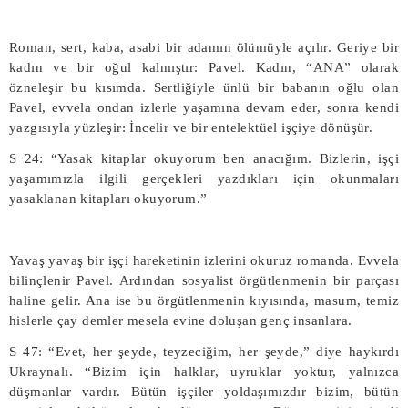
Roman, sert, kaba, asabi bir adamın ölümüyle açılır. Geriye bir
kadın ve bir oğul kalmıştır: Pavel. Kadın, “ANA” olarak
özneleşir bu kısımda. Sertliğiyle ünlü bir babanın oğlu olan
Pavel, evvela ondan izlerle yaşamına devam eder, sonra kendi
yazgısıyla yüzleşir: İncelir ve bir entelektüel işçiye dönüşür.
S 24: “Yasak kitaplar okuyorum ben anacığım. Bizlerin, işçi
yaşamımızla ilgili gerçekleri yazdıkları için okunmaları
yasaklanan kitapları okuyorum.”
Yavaş yavaş bir işçi hareketinin izlerini okuruz romanda. Evvela
bilinçlenir Pavel. Ardından sosyalist örgütlenmenin bir parçası
haline gelir. Ana ise bu örgütlenmenin kıyısında, masum, temiz
hislerle çay demler mesela evine doluşan genç insanlara.
S 47: “Evet, her şeyde, teyzeciğim, her şeyde,” diye haykırdı
Ukraynalı. “Bizim için halklar, uyruklar yoktur, yalnızca
düşmanlar vardır. Bütün işçiler yoldaşımızdır bizim, bütün