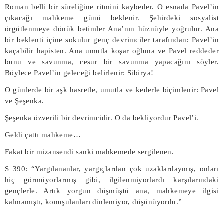
Roman belli bir süreliğine ritmini kaybeder. O esnada Pavel’in
çıkacağı mahkeme günü beklenir. Şehirdeki sosyalist
örgütlenmeye dönük betimler Ana’nın hüznüyle yoğrulur. Ana
bir beklenti içine sokulur genç devrimciler tarafından: Pavel’in
kaçabilir hapisten. Ana umutla koşar oğluna ve Pavel reddeder
bunu ve savunma, cesur bir savunma yapacağını söyler.
Böylece Pavel’in geleceği belirlenir: Sibirya!
O günlerde bir aşk hasretle, umutla ve kederle biçimlenir: Pavel
ve Şeşenka.
Şeşenka özverili bir devrimcidir. O da bekliyordur Pavel’i.
Geldi çattı mahkeme…
Fakat bir mizansendi sanki mahkemede sergilenen.
S 390: “Yargılananlar, yargıçlardan çok uzaklardaymış, onları
hiç görmüyorlarmış gibi, ilgilenmiyorlardı karşılarındaki
gençlerle. Artık yorgun düşmüştü ana, mahkemeye ilgisi
kalmamıştı, konuşulanları dinlemiyor, düşünüyordu.”