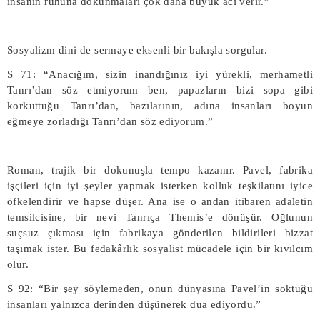
insanın ruhuna dokunmaları çok daha büyük acı verir.”
Sosyalizm dini de sermaye eksenli bir bakışla sorgular.
S 71: “Anacığım, sizin inandığınız iyi yürekli, merhametli
Tanrı’dan söz etmiyorum ben, papazların bizi sopa gibi
korkuttuğu Tanrı’dan, bazılarının, adına insanları boyun
eğmeye zorladığı Tanrı’dan söz ediyorum.”
Roman, trajik bir dokunuşla tempo kazanır. Pavel, fabrika
işçileri için iyi şeyler yapmak isterken kolluk teşkilatını iyice
öfkelendirir ve hapse düşer. Ana ise o andan itibaren adaletin
temsilcisine, bir nevi Tanrıça Themis’e dönüşür. Oğlunun
suçsuz çıkması için fabrikaya gönderilen bildirileri bizzat
taşımak ister. Bu fedakârlık sosyalist mücadele için bir kıvılcım
olur.
S 92: “Bir şey söylemeden, onun dünyasına Pavel’in soktuğu
insanları yalnızca derinden düşünerek dua ediyordu.”