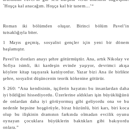
`Hoşça kal anacağım. Hoşça kal bir tanem…’“
Roman iki bölümden oluşur. Birinci bölüm Pavel’in
tutsaklığıyla biter.
1 Mayıs geçmiş, sosyalist gençler için yeni bir dönem
başlamıştır.
Pavel’in dostları anayı şehre götürmüştür. Ana, artık Nikolay ve
Sofiya isimli, iki kardeşin evinde yaşıyor, devrimci akışa
köylere kitap taşıyarak katılıyordur. Yazar bizi Ana ile birlikte
şehre, sosyalist düşüncenin teorik kökenine götürür.
S 260: “Ana kendisinin, işçilerin hayatını bu insanlardan daha
iyi bildiğini hissediyordu. Üzerlerine aldıkları işin büyüklüğünü
de onlardan daha iyi görüyormuş gibi geliyordu ona ve bu
nedenle hepsine hoşgörüyle, biraz hüzünlü, biri karı, biri koca
olup bu ilişkinin dramının farkında olmadan evcilik oyunu
oynayan çocuklara büyüklerin baktıkları gibi bakıyordu
onlara.”