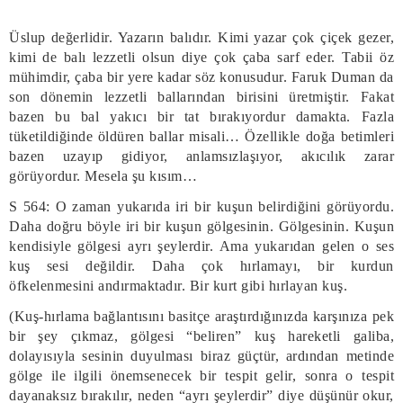
Üslup değerlidir. Yazarın balıdır. Kimi yazar çok çiçek gezer,
kimi de balı lezzetli olsun diye çok çaba sarf eder. Tabii öz
mühimdir, çaba bir yere kadar söz konusudur. Faruk Duman da
son dönemin lezzetli ballarından birisini üretmiştir. Fakat
bazen bu bal yakıcı bir tat bırakıyordur damakta. Fazla
tüketildiğinde öldüren ballar misali… Özellikle doğa betimleri
bazen uzayıp gidiyor, anlamsızlaşıyor, akıcılık zarar
görüyordur. Mesela şu kısım…
S 564: O zaman yukarıda iri bir kuşun belirdiğini görüyordu.
Daha doğru böyle iri bir kuşun gölgesinin. Gölgesinin. Kuşun
kendisiyle gölgesi ayrı şeylerdir. Ama yukarıdan gelen o ses
kuş sesi değildir. Daha çok hırlamayı, bir kurdun
öfkelenmesini andırmaktadır. Bir kurt gibi hırlayan kuş.
(Kuş-hırlama bağlantısını basitçe araştırdığınızda karşınıza pek
bir şey çıkmaz, gölgesi “beliren” kuş hareketli galiba,
dolayısıyla sesinin duyulması biraz güçtür, ardından metinde
gölge ile ilgili önemsenecek bir tespit gelir, sonra o tespit
dayanaksız bırakılır, neden “ayrı şeylerdir” diye düşünür okur,