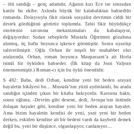
– ölü sandığı – genç adamdır. Ağanın kızı Ece ise sonradan
katılır bu ekibe. Aslında büyük bir kalabalıktan bahsedilir
romanda. Dolayısıyla fikir olarak sosyalist devrimin ciddi bir
destek gördüğünü görürüz toplumda. Tabii fikir büyüdükçe
otoritenin savunma mekanizmaları da kabalaşıyor,
değişiyordur: Sudan sebeplerle Mustafa Öğretmen gözaltına
alınmış, üç hafta boyunca işkence görmüştür. Sonra uyarılıp
salıverilmiştir. Oğlu Orhan ile neşeli bir muhabbet olur
aralarında. Orhan, roman boyunca Maupassant’a ait Horla
isimli bir öyküden bahseder. (İlk kitap da Jean Valjean
önemsenmiştir.) Roman-cı için bu öykü önemlidir.
S 482: Baba, dedi Orhan, kendine yeni bir beden arayan
hayaletin hikâyesi bu… Mustafa’nın yüzü aydınlandı, bu arada
sandığın içinden çıkan bir kitaba bakıyordu. Karısına baktı,
sonra oğluna. -Devrim gibi desene, dedi, Avrupa’nın üstünde
dolaşan hayalet gibi, kendine yeni bir beden arayan hayalet.
Ama bizim hayaletin kendisi de yeni, yani yeni bir beden
derken, eskiden kendine ait bir bedeni vardı da kaybetti demek
değil bu, yeni bir düşünce, olgunlaşıyor, canlanıyor…