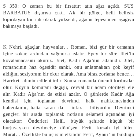
S 350: O zaman bu bir fırsattır; atın ağzı açıldı, SUS
BARBATUS dışarıya çıktı. Ak bir gölge, belli belirsiz
kıpırdayan bir ruh olarak yükseldi, ağacın tepesinden aşağıya
bakmaya başladı.
K Nehri, ağaçlar, hayvanlar… Roman, bizi gür bir ormanın
içine sokar, ardından yağmurla ıslatır. Epey bir süre Jilet’in
kovalamacasını okuruz. Jilet, Kadir Ağa’nın adamıdır. Jilet,
romancının haz ögesidir sanki, onu anlatmaktan çok keyif
aldığını seziyorum bir okur olarak. Ama biraz zorlama bence…
Hareket tahmin edilebilirdir. Sonra romanda önemli kırılmalar
olur: Köyün komutanı değişir, cevval bir adam otoriteyi ele
alır. Kadir Ağa’nın da etkisi azalır. O günlerde Kadir Ağa
kendisi için toplanan devrimci halk mahkemesinden
haberdardır, hatta kararı da – infaz – biliyordur. Devrimci
gençleri bir arada toplamak notların selameti açısından iyi
olacaktır: Önderleri Halil, büyük şehirde küçük bir
burjuvayken devrimciye dönüşen Ferit, kırsalı iyi bilen
Murat… Özellikle bu üç isim etkindir. Ferit, Aynur’un bulduğu