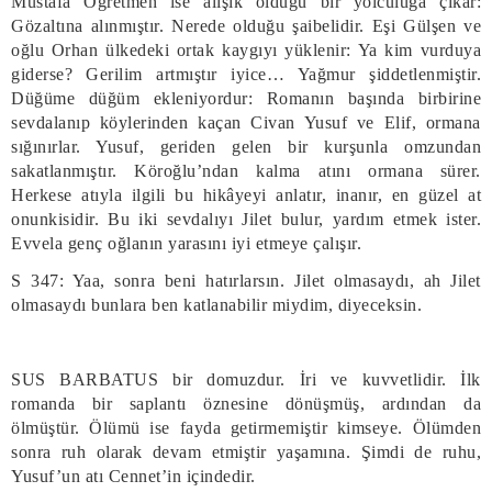
Mustafa Öğretmen ise alışık olduğu bir yolculuğa çıkar:
Gözaltına alınmıştır. Nerede olduğu şaibelidir. Eşi Gülşen ve
oğlu Orhan ülkedeki ortak kaygıyı yüklenir: Ya kim vurduya
giderse? Gerilim artmıştır iyice… Yağmur şiddetlenmiştir.
Düğüme düğüm ekleniyordur: Romanın başında birbirine
sevdalanıp köylerinden kaçan Civan Yusuf ve Elif, ormana
sığınırlar. Yusuf, geriden gelen bir kurşunla omzundan
sakatlanmıştır. Köroğlu’ndan kalma atını ormana sürer.
Herkese atıyla ilgili bu hikâyeyi anlatır, inanır, en güzel at
onunkisidir. Bu iki sevdalıyı Jilet bulur, yardım etmek ister.
Evvela genç oğlanın yarasını iyi etmeye çalışır.
S 347: Yaa, sonra beni hatırlarsın. Jilet olmasaydı, ah Jilet
olmasaydı bunlara ben katlanabilir miydim, diyeceksin.
SUS BARBATUS bir domuzdur. İri ve kuvvetlidir. İlk
romanda bir saplantı öznesine dönüşmüş, ardından da
ölmüştür. Ölümü ise fayda getirmemiştir kimseye. Ölümden
sonra ruh olarak devam etmiştir yaşamına. Şimdi de ruhu,
Yusuf’un atı Cennet’in içindedir.