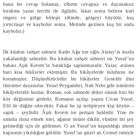
buna bir cevap bulamaz, elbette cevapsız ve dayanaksız
bırakma yazar tercihi ile ilgilidir, fakat sonra beliren kurt
imgesi ve gölge birleşir zihinde, gölgeyi büyütür, kuş
yırtıcılaşır ve kaybolur sonra. Metinde gezinen kuş bir anda
kaybolur.)
İlk kitabın vahşet sahnesi Kadir Ağa’nın oğlu Atalay’ın kurda
yakalandığı sahnedir. Bu kitabın vahşet sahnesi ise Yusuf’un
babası Aşık Kerem’in bataklığa saplanmasıdır. Yazar, aralara
bazı kısa hikâyeler eklemiştir. Bu hikâyelerde üslubunu ise
korumuştur. Düşündürücüdür bu hikâyeler. Genelde dini
literatüre dayanırlar. Yusuf Peygamber, Nuh Nebi gibi isimlerin
hikâyeleridir bunlar. Roman, son sahnede dekor olarak bizi bir
köy düğününe götürür. Romanın açılışı yapan Civan Yusuf,
Elif ile düğün edecektir. Fakat bu işi tertipleyen kişi köyün –
sapık – şeyhidir. Âşık Kerem ise perişan haldedir. Yine de
umutla itiraz etmek ister, ağanın önüne dikilir, elinden bir şey
gelmediği için de gülümser. O an Yusuf’un kapatıldığı ahırın
kapısının yıkıldığını görülür. Yusuf’un güzel atı Cennet ismiyle