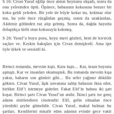
S 16: Civan Yusuf eğilip önce atının boynunu okşadı, sonra da
onu yelesinden öptü. Öpünce, babasının kokusuna benzer bir
koku geldi yeleden. Bir yele de böyle kokar mı, kokmaz olur
mu, bu yele önce rüzgârdan geçmiş, sonra da uzaklardan,
Akdeniz gölünden tuz alıp gelmiş. Sonra da, dağda bayırda
dolaştıkça türlü otun kokusuyla kokmuş.
S 26: Yusuf’a boyu posu, koyu mavi gözleri, hem de kıvırcık
saçları ve. Keskin bakışları için Civan demişlerdi. Ama işte
öyle ürkek ve sessizdi ki.
Birinci romanda, mevsim kıştı. Kara kıştı… Kar, insan boyunu
aşmıştı. Kar ve insanları okumuştuk. Bu romanda mevsim kışa
yakın, baharın son günleri gibi… Bu sefer yağmur dökülür
gökten. Civan Yusuf, âşık unvanına sahip babasını ikna eder,
birlikte Elif’i istemeye giderler. Fakat Elif’in babası iki şart
koşar. Birinci şartı Civan Yusuf’un atıdır. İkinci şartı ise genç
adamı sinirlendiren cinstendir: Elif, gelin olmadan önce
yöredeki şeyhe gitmelidir. Civan Yusuf, makul bulmaz bu
şartları. Kendilerini misafir eden adamın evinde gece vakti