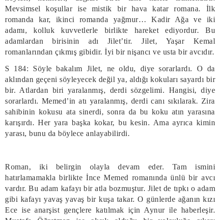
Mevsimsel koşullar ise mistik bir hava katar romana. İlk
romanda kar, ikinci romanda yağmur… Kadir Ağa ve iki
adamı, kolluk kuvvetlerle birlikte hareket ediyordur. Bu
adamlardan birisinin adı Jilet’tir. Jilet, Yaşar Kemal
romanlarından çıkmış gibidir. İyi bir nişancı ve usta bir avcıdır.
S 184: Söyle bakalım Jilet, ne oldu, diye sorarlardı. O da
aklından geçeni söyleyecek değil ya, aldığı kokuları sayardı bir
bir. Atlardan biri yaralanmış, derdi sözgelimi. Hangisi, diye
sorarlardı. Memed’in atı yaralanmış, derdi canı sıkılarak. Zira
sahibinin kokusu ata sinerdi, sonra da bu koku atın yarasına
karışırdı. Her yara başka kokar, bu kesin. Ama ayrıca kimin
yarası, bunu da böylece anlayabilirdi.
Roman, iki belirgin olayla devam eder. Tam ismini
hatırlamamakla birlikte İnce Memed romanında ünlü bir avcı
vardır. Bu adam kafayı bir atla bozmuştur. Jilet de tıpkı o adam
gibi kafayı yavaş yavaş bir kuşa takar. O günlerde ağanın kızı
Ece ise anarşist gençlere katılmak için Aynur ile haberleşir.