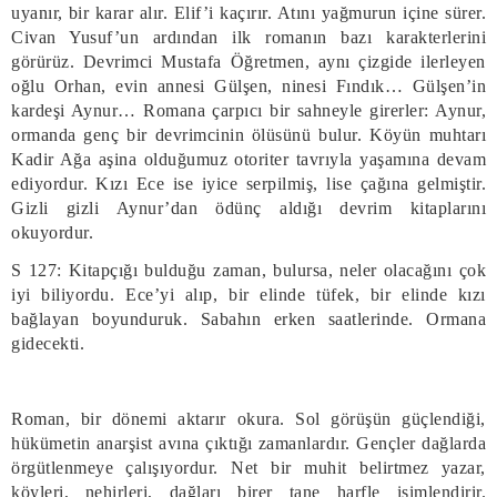
uyanır, bir karar alır. Elif’i kaçırır. Atını yağmurun içine sürer.
Civan Yusuf’un ardından ilk romanın bazı karakterlerini
görürüz. Devrimci Mustafa Öğretmen, aynı çizgide ilerleyen
oğlu Orhan, evin annesi Gülşen, ninesi Fındık… Gülşen’in
kardeşi Aynur… Romana çarpıcı bir sahneyle girerler: Aynur,
ormanda genç bir devrimcinin ölüsünü bulur. Köyün muhtarı
Kadir Ağa aşina olduğumuz otoriter tavrıyla yaşamına devam
ediyordur. Kızı Ece ise iyice serpilmiş, lise çağına gelmiştir.
Gizli gizli Aynur’dan ödünç aldığı devrim kitaplarını
okuyordur.
S 127: Kitapçığı bulduğu zaman, bulursa, neler olacağını çok
iyi biliyordu. Ece’yi alıp, bir elinde tüfek, bir elinde kızı
bağlayan boyunduruk. Sabahın erken saatlerinde. Ormana
gidecekti.
Roman, bir dönemi aktarır okura. Sol görüşün güçlendiği,
hükümetin anarşist avına çıktığı zamanlardır. Gençler dağlarda
örgütlenmeye çalışıyordur. Net bir muhit belirtmez yazar,
köyleri, nehirleri, dağları birer tane harfle isimlendirir.