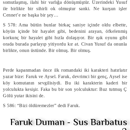
somutlaşmış, ilahi bir varlığa dönüşmüştür. Üzerindeki Yusuf
ile birlikte bir sihirli ok olmuştur sanki. Ne kurşun işler
Cennet’e ne başka bir şey…
S 578: Ama bütün bunlar birkaç saniye içinde oldu elbette,
köyün içinde bir hayalet gibi, bedenini arayan, öfkelenmiş
korkunç bir hayalet gibi hızla dolaşıyor. Bir ışık oyunu gibi
orada burada parlayıp yitiyordu kır at. Civan Yusuf da onunla
birlikte, onun üstünde. Bir olmuş. Bir olmuş.
Perde kapanmadan önce ilk romandaki iki karakteri hatırlatır
yazar bize: Faruk ve Aysel. Faruk, devrimci bir genç, Aysel ise
köy komutanın sevgilisiydi. Bu iki karakterin kaderi bir
yolculukta kesişir. Faka bu bir son yolculuktur: Buz tutmuş Ç
Gölü yutar ikisini de.
S 586: “Bizi öldüremezler” dedi Faruk.
Faruk Duman - Sus Barbatus