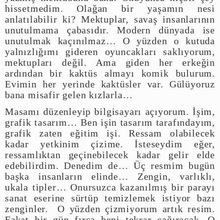
hissetmedim. Olağan bir yaşamın nesi
anlatılabilir ki? Mektuplar, savaş insanlarının
unutulmama çabasıdır. Modern dünyada ise
unutulmak kaçınılmaz… O yüzden o kutuda
yalnızlığımı gideren oyuncakları saklıyorum,
mektupları değil. Ama giden her erkeğin
ardından bir kaktüs almayı komik bulurum.
Evimin her yerinde kaktüsler var. Gülüyoruz
bana misafir gelen kızlarla…
Masamı düzenleyip bilgisayarı açıyorum. İşim,
grafik tasarım… Ben işin tasarım tarafındayım,
grafik zaten eğitim işi. Ressam olabilecek
kadar yetkinim çizime. İsteseydim eğer,
ressamlıktan geçinebilecek kadar gelir elde
edebilirdim. Denedim de… Üç resmim bugün
başka insanların elinde… Zengin, varlıklı,
ukala tipler… Onursuzca kazanılmış bir parayı
sanat eserine sürtüp temizlemek istiyor bazı
zenginler. O yüzden çizmiyorum artık resim.
Fakat bir gün fırça beni tekrar çağıracak. O