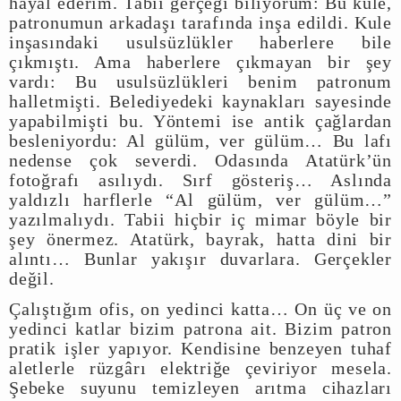
hayal ederim. Tabii gerçeği biliyorum: Bu kule,
patronumun arkadaşı tarafında inşa edildi. Kule
inşasındaki usulsüzlükler haberlere bile
çıkmıştı. Ama haberlere çıkmayan bir şey
vardı: Bu usulsüzlükleri benim patronum
halletmişti. Belediyedeki kaynakları sayesinde
yapabilmişti bu. Yöntemi ise antik çağlardan
besleniyordu: Al gülüm, ver gülüm… Bu lafı
nedense çok severdi. Odasında Atatürk’ün
fotoğrafı asılıydı. Sırf gösteriş… Aslında
yaldızlı harflerle “Al gülüm, ver gülüm…”
yazılmalıydı. Tabii hiçbir iç mimar böyle bir
şey önermez. Atatürk, bayrak, hatta dini bir
alıntı… Bunlar yakışır duvarlara. Gerçekler
değil.
Çalıştığım ofis, on yedinci katta… On üç ve on
yedinci katlar bizim patrona ait. Bizim patron
pratik işler yapıyor. Kendisine benzeyen tuhaf
aletlerle rüzgârı elektriğe çeviriyor mesela.
Şebeke suyunu temizleyen arıtma cihazları