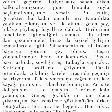
verimli geçirmek istiyorsanız sabah erken
kalkmalıymışsınız, güne limonlu suyla
başlamalıymışsınız, vesaire. Bu rutin,
gerçekten bu kadar önemli mi? Karanlıkta
yataktan çıkmışsın ve ilk aklına gelen şey,
hikâye paylaşıp hayallere dalmak. Birilerinin
kendisiyle ilgilendiğini sanması… Rutinlere
dair çözümlemeler biraz da kişisel gelişim
uzmanlarıyla ilgili. Babaannemin rutini, insanı
başarıya götüren şey olmuş. Başarı
yönlendirmeleri bence bir kompleks… Başarı
basit aslında, sevdiğin işi tutkuyla yapmak…
Sinirlenip profilime giriyorum. Farklı
ortamlarda çekilmiş kareler arasında geçmişi
hatırlıyorum. Pek sevmememe rağmen üç kez
kayağa gitmişim. Teknelere binmişim. Paris’te
dolaşmışım. Latte içmişim. Ellerimle kalp
yapmışım. Güneş gözlüklerimi ön plana
çıkarmışım. Sarı renklerle gözükmüşüm birkaç
fotoğrafta… Her an… Her beğeni… Her renk…
Haykırmak istiyorum: “Bu kim?”