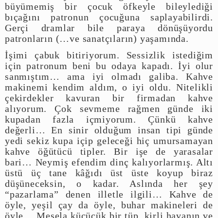
büyümemiş bir çocuk öfkeyle bileylediği
bıçağını patronun çocuğuna saplayabilirdi.
Gerçi dramlar bile paraya dönüşüyordu
patronların (…ve sanatçıların) yaşamında.
İşimi çabuk bitiriyorum. Sessizlik istediğim
için patronum beni bu odaya kapadı. İyi olur
sanmıştım… ama iyi olmadı galiba. Kahve
makinemi kendim aldım, o iyi oldu. Nitelikli
çekirdekler kavuran bir firmadan kahve
alıyorum. Çok sevmeme rağmen günde iki
kupadan fazla içmiyorum. Çünkü kahve
değerli… En sinir olduğum insan tipi günde
yedi sekiz kupa içip geleceği hiç umursamayan
kahve öğütücü tipler. Bir işe de yarasalar
bari… Neymiş efendim dinç kalıyorlarmış. Altı
üstü üç tane kâğıdı üst üste koyup biraz
düşüneceksin, o kadar. Aslında her şey
“pazarlama” denen illetle ilgili… Kahve de
öyle, yeşil çay da öyle, buhar makineleri de
öyle… Mesela küçücük bir tüp, kirli havanın ve