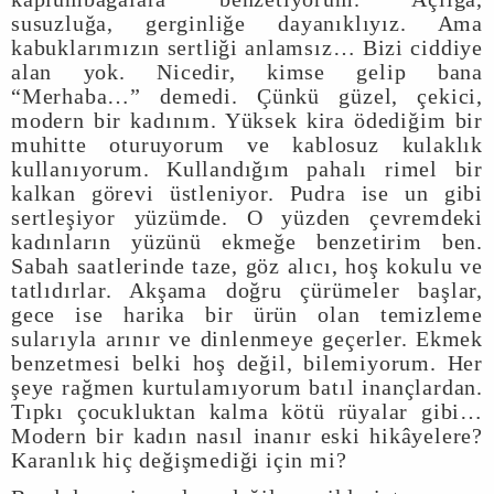
susuzluğa, gerginliğe dayanıklıyız. Ama
kabuklarımızın sertliği anlamsız… Bizi ciddiye
alan yok. Nicedir, kimse gelip bana
“Merhaba…” demedi. Çünkü güzel, çekici,
modern bir kadınım. Yüksek kira ödediğim bir
muhitte oturuyorum ve kablosuz kulaklık
kullanıyorum. Kullandığım pahalı rimel bir
kalkan görevi üstleniyor. Pudra ise un gibi
sertleşiyor yüzümde. O yüzden çevremdeki
kadınların yüzünü ekmeğe benzetirim ben.
Sabah saatlerinde taze, göz alıcı, hoş kokulu ve
tatlıdırlar. Akşama doğru çürümeler başlar,
gece ise harika bir ürün olan temizleme
sularıyla arınır ve dinlenmeye geçerler. Ekmek
benzetmesi belki hoş değil, bilemiyorum. Her
şeye rağmen kurtulamıyorum batıl inançlardan.
Tıpkı çocukluktan kalma kötü rüyalar gibi…
Modern bir kadın nasıl inanır eski hikâyelere?
Karanlık hiç değişmediği için mi?