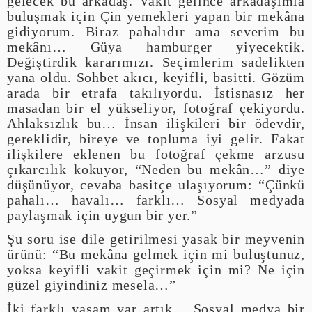
gelecek bu arkadaş. Vakit gelince arkadaşımla
buluşmak için Çin yemekleri yapan bir mekâna
gidiyorum. Biraz pahalıdır ama severim bu
mekânı… Güya hamburger yiyecektik.
Değiştirdik kararımızı. Seçimlerim sadelikten
yana oldu. Sohbet akıcı, keyifli, basitti. Gözüm
arada bir etrafa takılıyordu. İstisnasız her
masadan bir el yükseliyor, fotoğraf çekiyordu.
Ahlaksızlık bu… İnsan ilişkileri bir ödevdir,
gereklidir, bireye ve topluma iyi gelir. Fakat
ilişkilere eklenen bu fotoğraf çekme arzusu
çıkarcılık kokuyor, “Neden bu mekân…” diye
düşünüyor, cevaba basitçe ulaşıyorum: “Çünkü
pahalı… havalı… farklı… Sosyal medyada
paylaşmak için uygun bir yer.”
Şu soru ise dile getirilmesi yasak bir meyvenin
ürünü: “Bu mekâna gelmek için mi buluştunuz,
yoksa keyifli vakit geçirmek için mi? Ne için
güzel giyindiniz mesela…”
İki farklı yaşam var artık… Sosyal medya bir