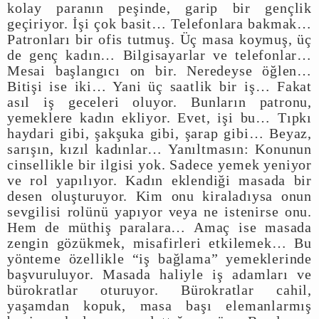
kolay paranın peşinde, garip bir gençlik
geçiriyor. İşi çok basit… Telefonlara bakmak…
Patronları bir ofis tutmuş. Üç masa koymuş, üç
de genç kadın… Bilgisayarlar ve telefonlar…
Mesai başlangıcı on bir. Neredeyse öğlen…
Bitişi ise iki… Yani üç saatlik bir iş… Fakat
asıl iş geceleri oluyor. Bunların patronu,
yemeklere kadın ekliyor. Evet, işi bu… Tıpkı
haydari gibi, şakşuka gibi, şarap gibi… Beyaz,
sarışın, kızıl kadınlar… Yanıltmasın: Konunun
cinsellikle bir ilgisi yok. Sadece yemek yeniyor
ve rol yapılıyor. Kadın eklendiği masada bir
desen oluşturuyor. Kim onu kiraladıysa onun
sevgilisi rolünü yapıyor veya ne istenirse onu.
Hem de müthiş paralara… Amaç ise masada
zengin gözükmek, misafirleri etkilemek… Bu
yönteme özellikle “iş bağlama” yemeklerinde
başvuruluyor. Masada haliyle iş adamları ve
bürokratlar oturuyor. Bürokratlar cahil,
yaşamdan kopuk, masa başı elemanlarmış