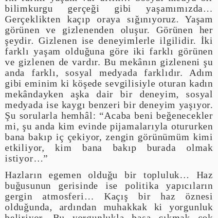
bilimkurgu gerçeği gibi yaşamımızda…
Gerçeklikten kaçıp oraya sığınıyoruz. Yaşam
görünen ve gizlenenden oluşur. Görünen her
şeydir. Gizlenen ise deneyimlerle ilgilidir. İki
farklı yaşam olduğuna göre iki farklı görünen
ve gizlenen de vardır. Bu mekânın gizleneni şu
anda farklı, sosyal medyada farklıdır. Adım
gibi eminim ki köşede sevgilisiyle oturan kadın
mekândayken aşka dair bir deneyim, sosyal
medyada ise kaygı benzeri bir deneyim yaşıyor.
Şu sorularla hemhâl: “Acaba beni beğenecekler
mi, şu anda kim evinde pijamalarıyla otururken
bana bakıp iç çekiyor, zengin görünümüm kimi
etkiliyor, kim bana bakıp burada olmak
istiyor…”
Hazların egemen olduğu bir topluluk… Haz
buğusunun gerisinde ise politika yapıcıların
gergin atmosferi… Kaçış bir haz öznesi
olduğunda, ardından muhakkak ki yorgunluk
beliriyor. Bu yorgunlukla başa çıkmak çok