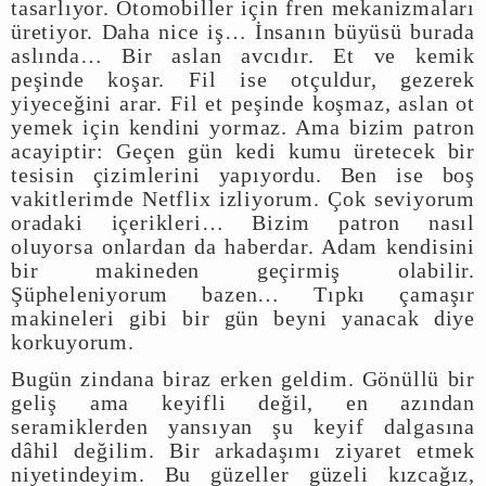
tasarlıyor. Otomobiller için fren mekanizmaları
üretiyor. Daha nice iş… İnsanın büyüsü burada
aslında… Bir aslan avcıdır. Et ve kemik
peşinde koşar. Fil ise otçuldur, gezerek
yiyeceğini arar. Fil et peşinde koşmaz, aslan ot
yemek için kendini yormaz. Ama bizim patron
acayiptir: Geçen gün kedi kumu üretecek bir
tesisin çizimlerini yapıyordu. Ben ise boş
vakitlerimde Netflix izliyorum. Çok seviyorum
oradaki içerikleri… Bizim patron nasıl
oluyorsa onlardan da haberdar. Adam kendisini
bir makineden geçirmiş olabilir.
Şüpheleniyorum bazen… Tıpkı çamaşır
makineleri gibi bir gün beyni yanacak diye
korkuyorum.
Bugün zindana biraz erken geldim. Gönüllü bir
geliş ama keyifli değil, en azından
seramiklerden yansıyan şu keyif dalgasına
dâhil değilim. Bir arkadaşımı ziyaret etmek
niyetindeyim. Bu güzeller güzeli kızcağız,