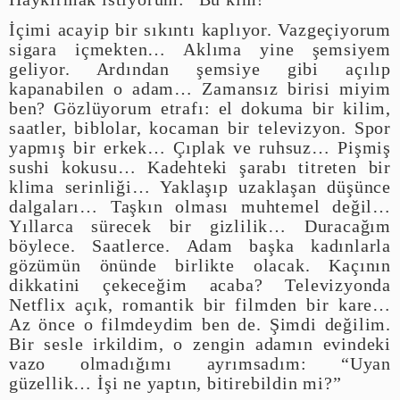
İçimi acayip bir sıkıntı kaplıyor. Vazgeçiyorum
sigara içmekten… Aklıma yine şemsiyem
geliyor. Ardından şemsiye gibi açılıp
kapanabilen o adam… Zamansız birisi miyim
ben? Gözlüyorum etrafı: el dokuma bir kilim,
saatler, biblolar, kocaman bir televizyon. Spor
yapmış bir erkek… Çıplak ve ruhsuz… Pişmiş
sushi kokusu… Kadehteki şarabı titreten bir
klima serinliği… Yaklaşıp uzaklaşan düşünce
dalgaları… Taşkın olması muhtemel değil…
Yıllarca sürecek bir gizlilik… Duracağım
böylece. Saatlerce. Adam başka kadınlarla
gözümün önünde birlikte olacak. Kaçının
dikkatini çekeceğim acaba? Televizyonda
Netflix açık, romantik bir filmden bir kare…
Az önce o filmdeydim ben de. Şimdi değilim.
Bir sesle irkildim, o zengin adamın evindeki
vazo olmadığımı ayrımsadım: “Uyan
güzellik… İşi ne yaptın, bitirebildin mi?”