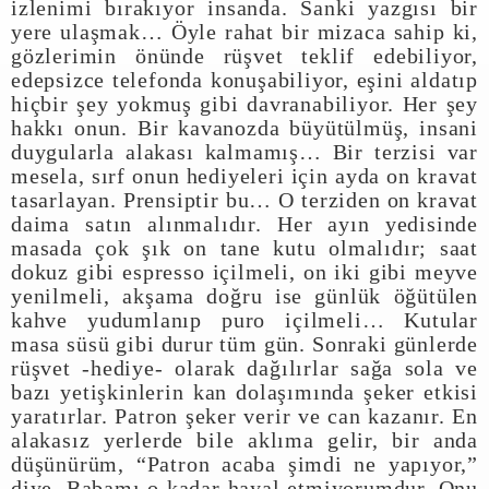
izlenimi bırakıyor insanda. Sanki yazgısı bir
yere ulaşmak… Öyle rahat bir mizaca sahip ki,
gözlerimin önünde rüşvet teklif edebiliyor,
edepsizce telefonda konuşabiliyor, eşini aldatıp
hiçbir şey yokmuş gibi davranabiliyor. Her şey
hakkı onun. Bir kavanozda büyütülmüş, insani
duygularla alakası kalmamış… Bir terzisi var
mesela, sırf onun hediyeleri için ayda on kravat
tasarlayan. Prensiptir bu… O terziden on kravat
daima satın alınmalıdır. Her ayın yedisinde
masada çok şık on tane kutu olmalıdır; saat
dokuz gibi espresso içilmeli, on iki gibi meyve
yenilmeli, akşama doğru ise günlük öğütülen
kahve yudumlanıp puro içilmeli… Kutular
masa süsü gibi durur tüm gün. Sonraki günlerde
rüşvet -hediye- olarak dağılırlar sağa sola ve
bazı yetişkinlerin kan dolaşımında şeker etkisi
yaratırlar. Patron şeker verir ve can kazanır. En
alakasız yerlerde bile aklıma gelir, bir anda
düşünürüm, “Patron acaba şimdi ne yapıyor,”
diye. Babamı o kadar hayal etmiyorumdur. Onu