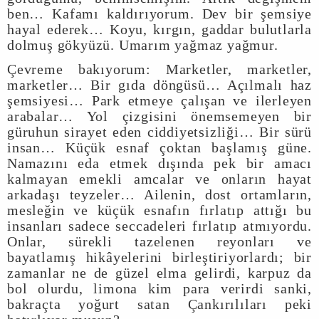
ben… Kafamı kaldırıyorum. Dev bir şemsiye
hayal ederek… Koyu, kırgın, gaddar bulutlarla
dolmuş gökyüzü. Umarım yağmaz yağmur.
Çevreme bakıyorum: Marketler, marketler,
marketler… Bir gıda döngüsü… Açılmalı haz
şemsiyesi… Park etmeye çalışan ve ilerleyen
arabalar… Yol çizgisini önemsemeyen bir
güruhun sirayet eden ciddiyetsizliği… Bir sürü
insan… Küçük esnaf çoktan başlamış güne.
Namazını eda etmek dışında pek bir amacı
kalmayan emekli amcalar ve onların hayat
arkadaşı teyzeler… Ailenin, dost ortamların,
mesleğin ve küçük esnafın fırlatıp attığı bu
insanları sadece seccadeleri fırlatıp atmıyordu.
Onlar, sürekli tazelenen reyonları ve
bayatlamış hikâyelerini birleştiriyorlardı; bir
zamanlar ne de güzel elma gelirdi, karpuz da
bol olurdu, limona kim para verirdi sanki,
bakraçta yoğurt satan Çankırılıları peki