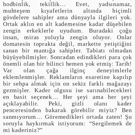
hodbinlik, tekillik… Evet, yadsınamaz,
muhteşem kıyafetlerin altında biçimli
gövdelere sahipler ama dünyayla ilgileri yok.
Ortak aklın en alt kademesine kadar düşebilen
zengin erkeklerle uyudum. Buradaki çoğu
insan, miras yoluyla zengin oluyor. Onlar
domatesin toprakta değil, markette yetiştiğini
sanan bir mantığa sahipler. Tabiatı olmadan
büyüyebilmişler. Sonradan edindikleri para çok
önemli olan bir bilinci hemen yok etmiş: Tarih!
Var olan çağa ilginç deneyimlerle
eklemlenmişler. Reklamların esaretine kapılıp
bir sehpa almak için on sekiz farklı mağazayı
gezmişler. Kader olgusu ise sarınabilecekleri
en basit seçenek… Her şeyi ama her şeyi
açıklayabilir. Peki, gizli olanı kader
penceresinden bakarak görebilir miyiz? Ben
sanmıyorum… Göremedikleri ortada zaten! Şu
soruyla haykırmak istiyorum: “Sergilemek de
mi kaderiniz?”