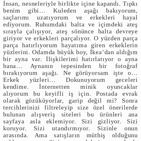
İnsan, nesneleriyle birlikte içine kapandı. Tıpkı
benim gibi… Kuleden aşağı bakıyorum,
saçlarımı uzatıyorum ve erkekleri hayal
ediyorum. Ruhumdaki balta ve içimdeki ateş
sırayla çalışıyor, ateş sönünce balta devreye
giriyor ve erkekleri parçalıyor. O yüzden parça
parça hatırlıyorum hayatıma giren erkeklerin
yüzlerini. Odamda büyük boy, İkea’dan aldığım
bir ayna var. İlişkilerimi hatırlatıyor o ayna
bana… Aynanın tepesinden bir fotoğraf
bırakıyorum aşağı. Ne görüyorsam işte o…
Erkek yüzleri… Dokunuyorum geceleri
kendime. İnternetten minik oyuncaklar
alıyorum bu keyifli iş için. Postada evrak
olarak gözüküyorlar, garip değil mi? Sonra
tercihlerinizi filtreleyip size özel önerilerde
bulunan alışveriş siteleri bu ürünleri ana
sayfaya asla eklemiyor. Sizi gizliyor. Sizi
koruyor. Sizi utandırmıyor. Sizinle onun
arasında. Ama satışların müthiş olduğunu