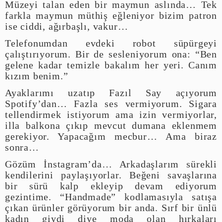
Müzeyi talan eden bir maymun aslında… Tek
farkla maymun müthiş eğleniyor bizim patron
ise ciddi, ağırbaşlı, vakur…
Telefonumdan evdeki robot süpürgeyi
çalıştırıyorum. Bir de sesleniyorum ona: “Ben
gelene kadar temizle bakalım her yeri. Canım
kızım benim.”
Ayaklarımı uzatıp Fazıl Say açıyorum
Spotify’dan… Fazla ses vermiyorum. Sigara
tellendirmek istiyorum ama izin vermiyorlar,
illa balkona çıkıp mevcut dumana eklenmem
gerekiyor. Yapacağım mecbur… Ama biraz
sonra…
Gözüm İnstagram’da… Arkadaşlarım sürekli
kendilerini paylaşıyorlar. Beğeni savaşlarına
bir sürü kalp ekleyip devam ediyorum
gezintime. “Handmade” kodlamasıyla satışa
çıkan ürünler görüyorum bir anda. Sırf bir ünlü
kadın giydi diye moda olan hırkaları