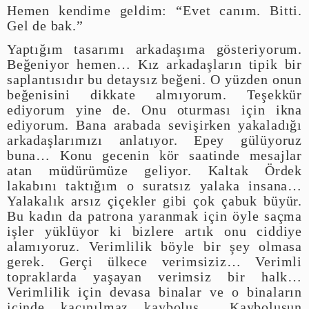
Hemen kendime geldim: “Evet canım. Bitti.
Gel de bak.”
Yaptığım tasarımı arkadaşıma gösteriyorum.
Beğeniyor hemen… Kız arkadaşların tipik bir
saplantısıdır bu detaysız beğeni. O yüzden onun
beğenisini dikkate almıyorum. Teşekkür
ediyorum yine de. Onu oturması için ikna
ediyorum. Bana arabada sevişirken yakaladığı
arkadaşlarımızı anlatıyor. Epey gülüyoruz
buna… Konu gecenin kör saatinde mesajlar
atan müdürümüze geliyor. Kaltak Ördek
lakabını taktığım o suratsız yalaka insana…
Yalakalık arsız çiçekler gibi çok çabuk büyür.
Bu kadın da patrona yaranmak için öyle saçma
işler yüklüyor ki bizlere artık onu ciddiye
alamıyoruz. Verimlilik böyle bir şey olmasa
gerek. Gerçi ülkece verimsiziz… Verimli
topraklarda yaşayan verimsiz bir halk…
Verimlilik için devasa binalar ve o binaların
içinde kaçınılmaz kayboluş… Kayboluşun