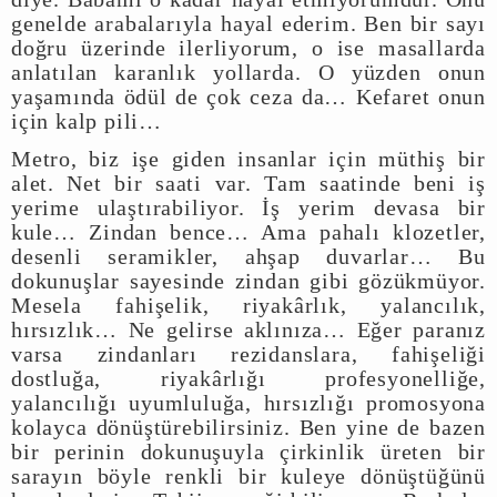
genelde arabalarıyla hayal ederim. Ben bir sayı
doğru üzerinde ilerliyorum, o ise masallarda
anlatılan karanlık yollarda. O yüzden onun
yaşamında ödül de çok ceza da… Kefaret onun
için kalp pili…
Metro, biz işe giden insanlar için müthiş bir
alet. Net bir saati var. Tam saatinde beni iş
yerime ulaştırabiliyor. İş yerim devasa bir
kule… Zindan bence… Ama pahalı klozetler,
desenli seramikler, ahşap duvarlar… Bu
dokunuşlar sayesinde zindan gibi gözükmüyor.
Mesela fahişelik, riyakârlık, yalancılık,
hırsızlık… Ne gelirse aklınıza… Eğer paranız
varsa zindanları rezidanslara, fahişeliği
dostluğa, riyakârlığı profesyonelliğe,
yalancılığı uyumluluğa, hırsızlığı promosyona
kolayca dönüştürebilirsiniz. Ben yine de bazen
bir perinin dokunuşuyla çirkinlik üreten bir
sarayın böyle renkli bir kuleye dönüştüğünü