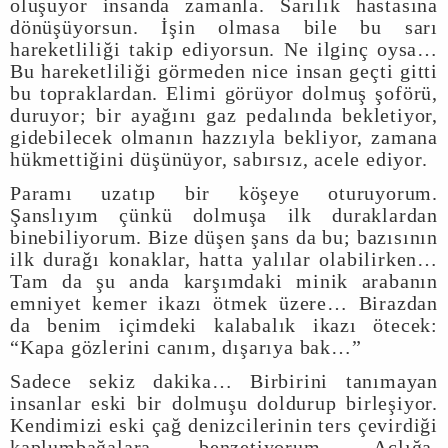
oluşuyor insanda zamanla. Sarılık hastasına
dönüşüyorsun. İşin olmasa bile bu sarı
hareketliliği takip ediyorsun. Ne ilginç oysa…
Bu hareketliliği görmeden nice insan geçti gitti
bu topraklardan. Elimi görüyor dolmuş şoförü,
duruyor; bir ayağını gaz pedalında bekletiyor,
gidebilecek olmanın hazzıyla bekliyor, zamana
hükmettiğini düşünüyor, sabırsız, acele ediyor.
Paramı uzatıp bir köşeye oturuyorum.
Şanslıyım çünkü dolmuşa ilk duraklardan
binebiliyorum. Bize düşen şans da bu; bazısının
ilk durağı konaklar, hatta yalılar olabilirken…
Tam da şu anda karşımdaki minik arabanın
emniyet kemer ikazı ötmek üzere… Birazdan
da benim içimdeki kalabalık ikazı ötecek:
“Kapa gözlerini canım, dışarıya bak…”
Sadece sekiz dakika… Birbirini tanımayan
insanlar eski bir dolmuşu doldurup birleşiyor.
Kendimizi eski çağ denizcilerinin ters çevirdiği
kaplumbağalara benzetiyorum. Açlığa,