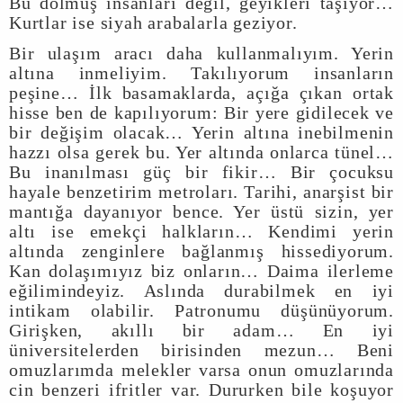
Bu dolmuş insanları değil, geyikleri taşıyor…
Kurtlar ise siyah arabalarla geziyor.
Bir ulaşım aracı daha kullanmalıyım. Yerin
altına inmeliyim. Takılıyorum insanların
peşine… İlk basamaklarda, açığa çıkan ortak
hisse ben de kapılıyorum: Bir yere gidilecek ve
bir değişim olacak… Yerin altına inebilmenin
hazzı olsa gerek bu. Yer altında onlarca tünel…
Bu inanılması güç bir fikir… Bir çocuksu
hayale benzetirim metroları. Tarihi, anarşist bir
mantığa dayanıyor bence. Yer üstü sizin, yer
altı ise emekçi halkların… Kendimi yerin
altında zenginlere bağlanmış hissediyorum.
Kan dolaşımıyız biz onların… Daima ilerleme
eğilimindeyiz. Aslında durabilmek en iyi
intikam olabilir. Patronumu düşünüyorum.
Girişken, akıllı bir adam… En iyi
üniversitelerden birisinden mezun… Beni
omuzlarımda melekler varsa onun omuzlarında
cin benzeri ifritler var. Dururken bile koşuyor