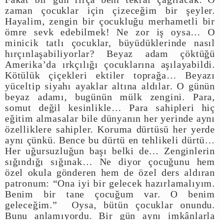
zaman çocuklar için çizeceğim bir şeyler.
Hayalim, zengin bir çocukluğu merhametli bir
ömre sevk edebilmek! Ne zor iş oysa… O
minicik tatlı çocuklar, büyüdüklerinde nasıl
hırçınlaşabiliyorlar? Beyaz adam çöktüğü
Amerika’da ırkçılığı çocuklarına aşılayabildi.
Kötülük çiçekleri ektiler toprağa… Beyazı
yüceltip siyahı ayaklar altına aldılar. O günün
beyaz adamı, bugünün mülk zengini. Para,
somut değil kesinlikle… Para sahipleri hiç
eğitim almasalar bile dünyanın her yerinde aynı
özelliklere sahipler. Koruma dürtüsü her yerde
aynı çünkü. Bence bu dürtü en tehlikeli dürtü…
Her uğursuzluğun başı belki de… Zenginlerin
sığındığı sığınak… Ne diyor çocuğunu hem
özel okula gönderen hem de özel ders aldıran
patronum: “Ona iyi bir gelecek hazırlamalıyım.
Benim bir tane çocuğum var. O benim
geleceğim.” Oysa, bütün çocuklar onundu.
Bunu anlamıyordu. Bir gün aynı imkânlarla