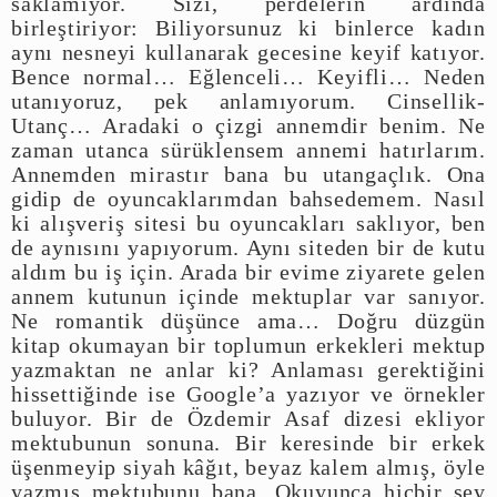
saklamıyor. Sizi, perdelerin ardında
birleştiriyor: Biliyorsunuz ki binlerce kadın
aynı nesneyi kullanarak gecesine keyif katıyor.
Bence normal… Eğlenceli… Keyifli… Neden
utanıyoruz, pek anlamıyorum. Cinsellik-
Utanç… Aradaki o çizgi annemdir benim. Ne
zaman utanca sürüklensem annemi hatırlarım.
Annemden mirastır bana bu utangaçlık. Ona
gidip de oyuncaklarımdan bahsedemem. Nasıl
ki alışveriş sitesi bu oyuncakları saklıyor, ben
de aynısını yapıyorum. Aynı siteden bir de kutu
aldım bu iş için. Arada bir evime ziyarete gelen
annem kutunun içinde mektuplar var sanıyor.
Ne romantik düşünce ama… Doğru düzgün
kitap okumayan bir toplumun erkekleri mektup
yazmaktan ne anlar ki? Anlaması gerektiğini
hissettiğinde ise Google’a yazıyor ve örnekler
buluyor. Bir de Özdemir Asaf dizesi ekliyor
mektubunun sonuna. Bir keresinde bir erkek
üşenmeyip siyah kâğıt, beyaz kalem almış, öyle
yazmış mektubunu bana. Okuyunca hiçbir şey