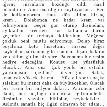
iğrenç insanların bozduğu cildi nasıl
onarabilir? Ama onardığını söylüyorlar… Ben
de kullanıyorum. Hatta dün aldım birkaç
krem… Dolabımda ne kadar krem var
bilmiyorum. Geçen gün oturup düşündüm,
ayıkladım kremleri, son kullanma tarihi
geçenleri bir torbaya doldurdum. Meğerse
çokluk beni mutlu ediyormuş. Dolap biraz
boşalınca kötü hissettim. Hissesi değer
kaybeden patronum gibi camdan dışarı baktım
ve daldım gittim bir süre. Patronuma bir resim
hediye edeceğim. Konusu ise yüzsüzlük
olacak… Ama ona “Çok yönlü bir üstadın
yansımasını çizdim,” diyeceğim. Salak,
inanacak yüksek ihtimal… Yüz yıl sonra başka
salaklar bu inancı daha da büyütecekler. Olacak
bir resim bir milyon dolar… Patronum cebi
dâhil, her boşluğu doldurma eğilimindedir.
Resimler, vazolar, biblolar, heykelcikler…
Aslında sanatla hiç ilgisi olmayan bir adam…