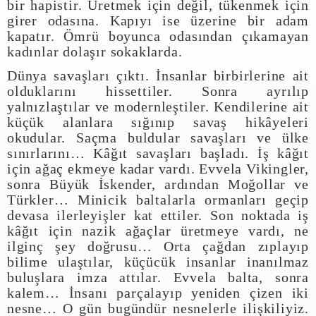
bir hapistir. Üretmek için değil, tükenmek için
girer odasına. Kapıyı ise üzerine bir adam
kapatır. Ömrü boyunca odasından çıkamayan
kadınlar dolaşır sokaklarda.
Dünya savaşları çıktı. İnsanlar birbirlerine ait
olduklarını hissettiler. Sonra ayrılıp
yalnızlaştılar ve modernleştiler. Kendilerine ait
küçük alanlara sığınıp savaş hikâyeleri
okudular. Saçma buldular savaşları ve ülke
sınırlarını… Kâğıt savaşları başladı. İş kâğıt
için ağaç ekmeye kadar vardı. Evvela Vikingler,
sonra Büyük İskender, ardından Moğollar ve
Türkler… Minicik baltalarla ormanları geçip
devasa ilerleyişler kat ettiler. Son noktada iş
kâğıt için nazik ağaçlar üretmeye vardı, ne
ilginç şey doğrusu… Orta çağdan zıplayıp
bilime ulaştılar, küçücük insanlar inanılmaz
buluşlara imza attılar. Evvela balta, sonra
kalem… İnsanı parçalayıp yeniden çizen iki
nesne… O gün bugündür nesnelerle ilişkiliyiz.