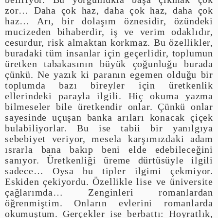
zor… Daha çok haz, daha çok haz, daha çok
haz… Arı, bir dolaşım öznesidir, özündeki
mucizeden bihaberdir, iş ve verim odaklıdır,
cesurdur, risk almaktan korkmaz. Bu özellikler,
buradaki tüm insanlar için geçerlidir, toplumun
üretken tabakasının büyük çoğunluğu burada
çünkü. Ne yazık ki paranın egemen olduğu bir
toplumda bazı bireyler için üretkenlik
ellerindeki parayla ilgili. Hiç okuma yazma
bilmeseler bile üretkendir onlar. Çünkü onlar
sayesinde uçuşan banka arıları konacak çiçek
bulabiliyorlar. Bu ise tabii bir yanılgıya
sebebiyet veriyor, mesela karşımızdaki adam
ısrarla bana bakıp beni elde edebileceğini
sanıyor. Üretkenliği üreme dürtüsüyle ilgili
sadece… Oysa bu tipler ilgimi çekmiyor.
Eskiden çekiyordu. Özellikle lise ve üniversite
çağlarımda… Zenginleri romanlardan
öğrenmiştim. Onların evlerini romanlarda
okumuştum. Gerçekler ise berbattı: Hoyratlık,