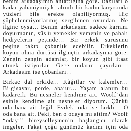
benim arkadaşımın anlattığına göre. Bazıları o
kadar yabaniymiş ki alımlı bir kadın karşısında
yüzleri bile erekte olabiliyormuş. Hiç
şüphelenmiyorlarmış sergilenen oyundan. Ne
ilginç oysa… Benim arkadaşım sadece karnını
doyurmanın, süslü yemekler yemenin ve pahalı
hediyelerin peşinde… Bir erkek sürüsünü
peşine takıp çobanlık edebilir. Erkeklerin
koyun olma dürtüsü ilginçtir arkadaşıma göre.
Zengin zengin adamlar, bir koyun gibi itaat
etmek istiyorlar. Gece onların çayırları…
Arkadaşım ise çobanları…
Birkaç dal orkide… Kâğıtlar ve kalemler…
Bilgisayar, perde, abajur… Yaşam alanım bu
kadarcık. Bu nesneler kendime ait. Woolf’dan
esinle kendime ait nesneler diyorum. Çünkü
oda bana ait değil. Evdeki oda ise farklı… O
oda bana ait. Peki, ben o odaya mı aitim? Woolf
“odayı” bireyselleşmenin başlangıcı olarak
imgeler. Fakat çoğu günümüz kadını için oda