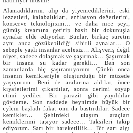
hatırlıyor musun?
Alamadıklarını, alıp da yiyemediklerini, eski
lezzetleri, kalabalıkları, enflasyon değerlerini,
konserve teknolojisini… ve daha nice şeyi,
gümüş kıvamına getirip basit bir dokunuşla
aynalar elde ediyorlar. Bunlar, birkaç suretin
aynı anda gözükebildiği sihirli aynalar… O
sebeple yaşlı insanlar acelesiz… Alışveriş değil
niyet, sadece dolaşmak ve şaşırmak… Şaşırmak
bir insana su kadar gerekli… Ben son
zamanlarda hiç şaşıramıyorum. Çünkü onca
insanın kemikleriyle oluşturduğu bir müzede
yaşıyorum. Beni de aralarına aldılar, önce
kıyafetlerimi çıkardılar, sonra derimi soyup
etimi yediler. Bir parazit gibi yayıldılar
gövdeme. Son raddede beynimde büyük bir
eylem başladı fakat onu da bastırdılar. Sadece
kemikler… Şehirdeki ulaşım araçları
kemiklerimi taşıyor sadece… Taksileri takip
ediyorum. Sarı bir hareketlilik… Bir sarı algı